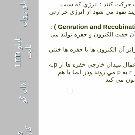
تابلو روان
 حركت كنند ؛ انرژي كه سبب
ند نفوذ مي شود از انرژي حرارتي
 آن جفت الكترون و حفره توليد مي
ت
ث
ت
ثر آن الكترون ها با حفره ها خنثي
ا
ب
ل
و
L
E
D
ا
ب
تركيب نوري : در اثر اعمال ميدان خارجي حفره ها از pبه
n رفته و الكترون ها از n به p مي روند ودر آنجا با هم
تون مي كند
اذان گو